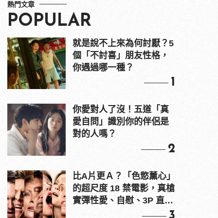
熱門文章
POPULAR
就是說不上來為何討厭？5
個「不討喜」朋友性格，
你遇過哪一種？
1
你愛對人了沒！五道「真
愛自問」識別你的伴侶是
對的人嗎？
2
比A片更Ａ？「色慾薰心」
的超尺度 18 禁電影，真槍
實彈性愛、自慰、3P 直接
上！
3