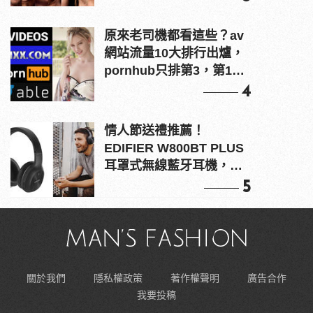
原來老司機都看這些？av
網站流量10大排行出爐，
pornhub只排第3，第1名
竟是他？
4
情人節送禮推薦！
EDIFIER W800BT PLUS
耳罩式無線藍牙耳機，在
耳邊傾訴甜言蜜語
5
關於我們
隱私權政策
著作權聲明
廣告合作
我要投稿