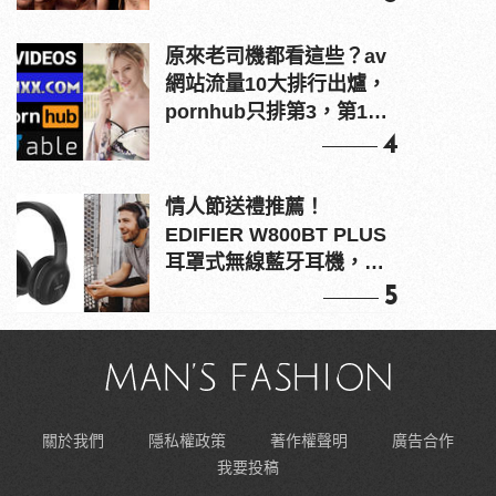
原來老司機都看這些？av
網站流量10大排行出爐，
pornhub只排第3，第1名
竟是他？
4
情人節送禮推薦！
EDIFIER W800BT PLUS
耳罩式無線藍牙耳機，在
耳邊傾訴甜言蜜語
5
關於我們
隱私權政策
著作權聲明
廣告合作
我要投稿