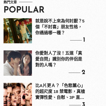
熱門文章
POPULAR
就是說不上來為何討厭？5
個「不討喜」朋友性格，
你遇過哪一種？
1
你愛對人了沒！五道「真
愛自問」識別你的伴侶是
對的人嗎？
2
比A片更Ａ？「色慾薰心」
的超尺度 18 禁電影，真槍
實彈性愛、自慰、3P 直接
上！
3