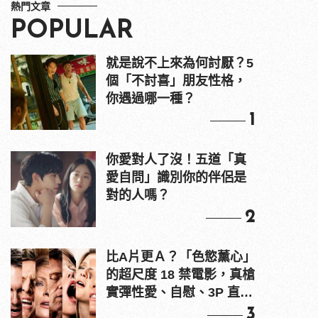
熱門文章
POPULAR
就是說不上來為何討厭？5
個「不討喜」朋友性格，
你遇過哪一種？
1
你愛對人了沒！五道「真
愛自問」識別你的伴侶是
對的人嗎？
2
比A片更Ａ？「色慾薰心」
的超尺度 18 禁電影，真槍
實彈性愛、自慰、3P 直接
上！
3