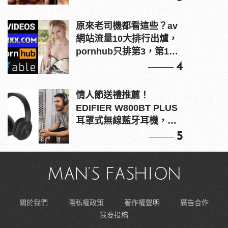
原來老司機都看這些？av
網站流量10大排行出爐，
pornhub只排第3，第1名
竟是他？
4
情人節送禮推薦！
EDIFIER W800BT PLUS
耳罩式無線藍牙耳機，在
耳邊傾訴甜言蜜語
5
關於我們
隱私權政策
著作權聲明
廣告合作
我要投稿