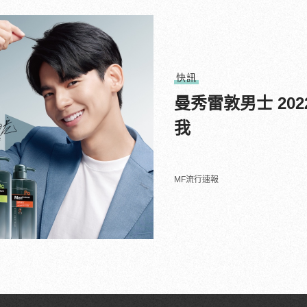
快訊
曼秀雷敦男士 2
我
MF流行速報