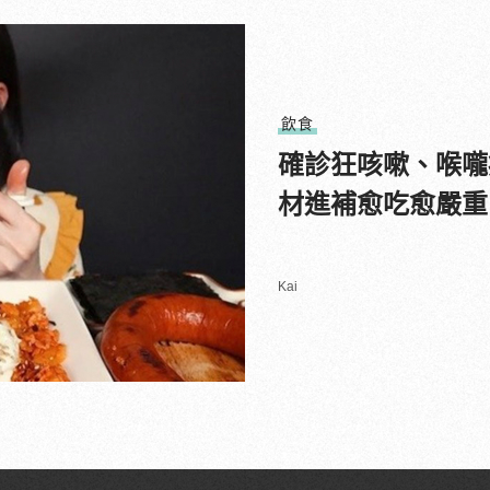
飲食
確診狂咳嗽、喉嚨
材進補愈吃愈嚴重
Kai