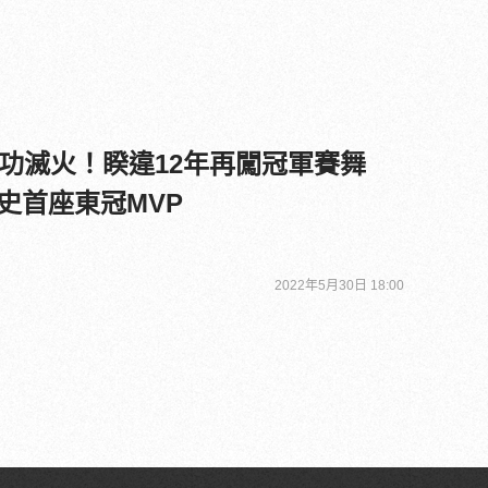
功滅火！睽違12年再闖冠軍賽舞
歷史首座東冠MVP
2022年5月30日 18:00