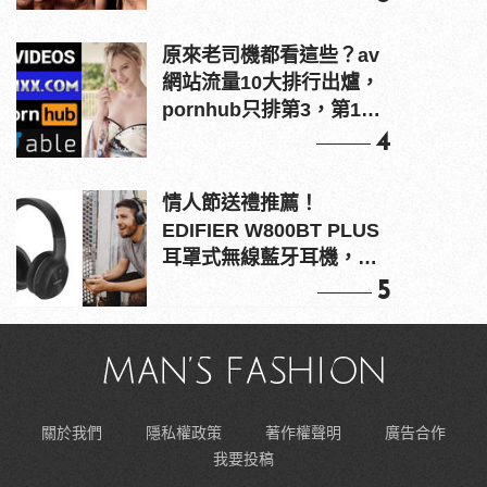
原來老司機都看這些？av
網站流量10大排行出爐，
pornhub只排第3，第1名
竟是他？
4
情人節送禮推薦！
EDIFIER W800BT PLUS
耳罩式無線藍牙耳機，在
耳邊傾訴甜言蜜語
5
關於我們
隱私權政策
著作權聲明
廣告合作
我要投稿