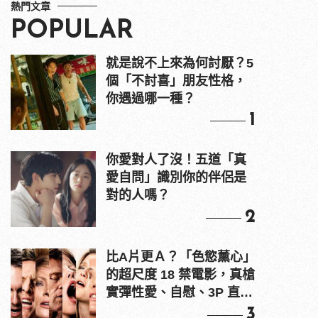
熱門文章
POPULAR
就是說不上來為何討厭？5
個「不討喜」朋友性格，
你遇過哪一種？
1
你愛對人了沒！五道「真
愛自問」識別你的伴侶是
對的人嗎？
2
比A片更Ａ？「色慾薰心」
的超尺度 18 禁電影，真槍
實彈性愛、自慰、3P 直接
上！
3