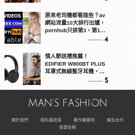
原來老司機都看這些？av
網站流量10大排行出爐，
pornhub只排第3，第1名
竟是他？
4
情人節送禮推薦！
EDIFIER W800BT PLUS
耳罩式無線藍牙耳機，在
耳邊傾訴甜言蜜語
5
關於我們
隱私權政策
著作權聲明
廣告合作
我要投稿