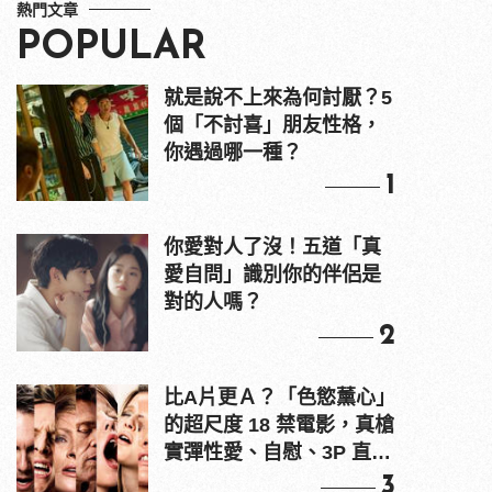
熱門文章
POPULAR
就是說不上來為何討厭？5
個「不討喜」朋友性格，
你遇過哪一種？
1
你愛對人了沒！五道「真
愛自問」識別你的伴侶是
對的人嗎？
2
比A片更Ａ？「色慾薰心」
的超尺度 18 禁電影，真槍
實彈性愛、自慰、3P 直接
上！
3