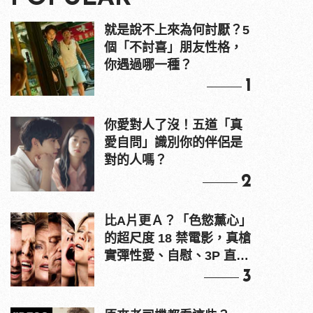
就是說不上來為何討厭？5
個「不討喜」朋友性格，
你遇過哪一種？
1
你愛對人了沒！五道「真
愛自問」識別你的伴侶是
對的人嗎？
2
比A片更Ａ？「色慾薰心」
的超尺度 18 禁電影，真槍
實彈性愛、自慰、3P 直接
上！
3