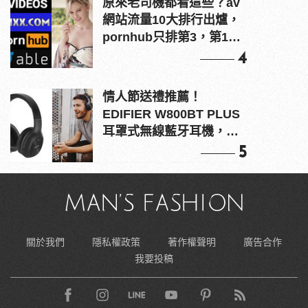
原來老司機都看這些？av
網站流量10大排行出爐，
pornhub只排第3，第1名
竟是他？
4
情人節送禮推薦！
EDIFIER W800BT PLUS
耳罩式無線藍牙耳機，在
耳邊傾訴甜言蜜語
5
關於我們
隱私權政策
著作權聲明
廣告合作
我要投稿