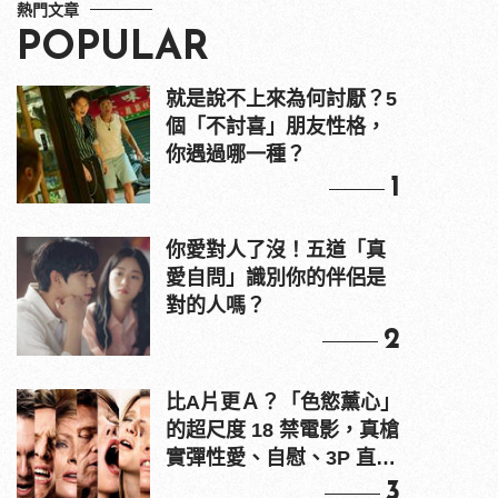
熱門文章
POPULAR
就是說不上來為何討厭？5
個「不討喜」朋友性格，
你遇過哪一種？
1
你愛對人了沒！五道「真
愛自問」識別你的伴侶是
對的人嗎？
2
比A片更Ａ？「色慾薰心」
的超尺度 18 禁電影，真槍
實彈性愛、自慰、3P 直接
上！
3