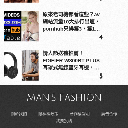
原來老司機都看這些？av
網站流量10大排行出爐，
pornhub只排第3，第1名
竟是他？
4
情人節送禮推薦！
EDIFIER W800BT PLUS
耳罩式無線藍牙耳機，在
耳邊傾訴甜言蜜語
5
關於我們
隱私權政策
著作權聲明
廣告合作
我要投稿