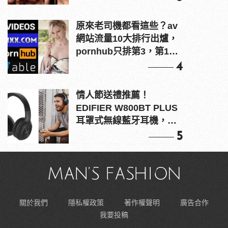
原來老司機都看這些？av
網站流量10大排行出爐，
pornhub只排第3，第1名
竟是他？
4
情人節送禮推薦！
EDIFIER W800BT PLUS
耳罩式無線藍牙耳機，在
耳邊傾訴甜言蜜語
5
關於我們
隱私權政策
著作權聲明
廣告合作
我要投稿