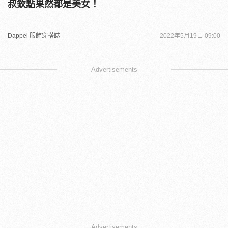
叔欽點果然都是美女！
Dappei 服飾穿搭誌
2022年5月19日 09:00
Advertisements
Advertisements