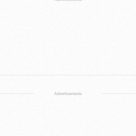
Advertisements