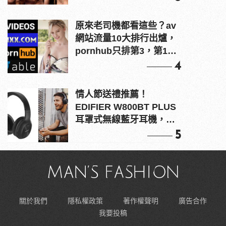
原來老司機都看這些？av
網站流量10大排行出爐，
pornhub只排第3，第1名
竟是他？
4
情人節送禮推薦！
EDIFIER W800BT PLUS
耳罩式無線藍牙耳機，在
耳邊傾訴甜言蜜語
5
關於我們
隱私權政策
著作權聲明
廣告合作
我要投稿