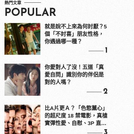
熱門文章
POPULAR
就是說不上來為何討厭？5
個「不討喜」朋友性格，
你遇過哪一種？
1
你愛對人了沒！五道「真
愛自問」識別你的伴侶是
對的人嗎？
2
比A片更Ａ？「色慾薰心」
的超尺度 18 禁電影，真槍
實彈性愛、自慰、3P 直接
上！
3