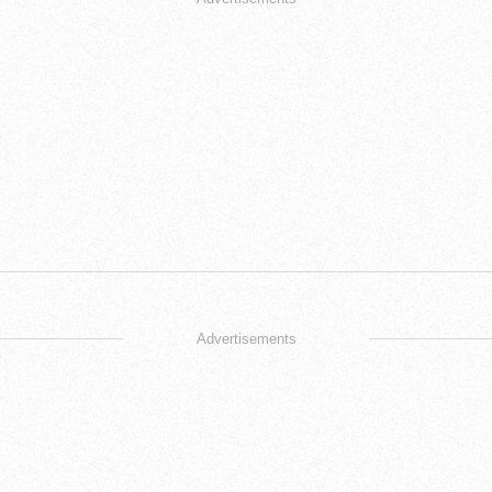
Advertisements