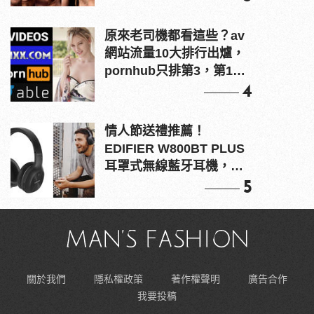
原來老司機都看這些？av
網站流量10大排行出爐，
pornhub只排第3，第1名
竟是他？
4
情人節送禮推薦！
EDIFIER W800BT PLUS
耳罩式無線藍牙耳機，在
耳邊傾訴甜言蜜語
5
關於我們
隱私權政策
著作權聲明
廣告合作
我要投稿