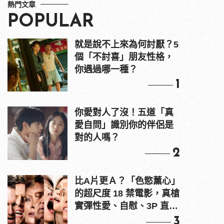
熱門文章
POPULAR
就是說不上來為何討厭？5
個「不討喜」朋友性格，
你遇過哪一種？
1
你愛對人了沒！五道「真
愛自問」識別你的伴侶是
對的人嗎？
2
比A片更Ａ？「色慾薰心」
的超尺度 18 禁電影，真槍
實彈性愛、自慰、3P 直接
上！
3