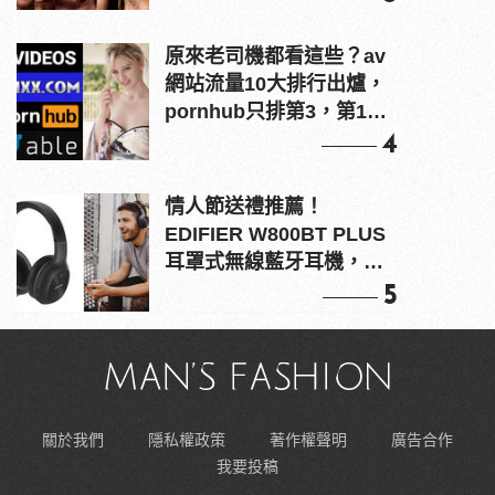
原來老司機都看這些？av
網站流量10大排行出爐，
pornhub只排第3，第1名
竟是他？
4
情人節送禮推薦！
EDIFIER W800BT PLUS
耳罩式無線藍牙耳機，在
耳邊傾訴甜言蜜語
5
關於我們
隱私權政策
著作權聲明
廣告合作
我要投稿