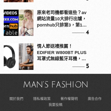
原來老司機都看這些？av
網站流量10大排行出爐，
pornhub只排第3，第1名
竟是他？
4
情人節送禮推薦！
EDIFIER W800BT PLUS
耳罩式無線藍牙耳機，在
耳邊傾訴甜言蜜語
5
關於我們
隱私權政策
著作權聲明
廣告合作
我要投稿