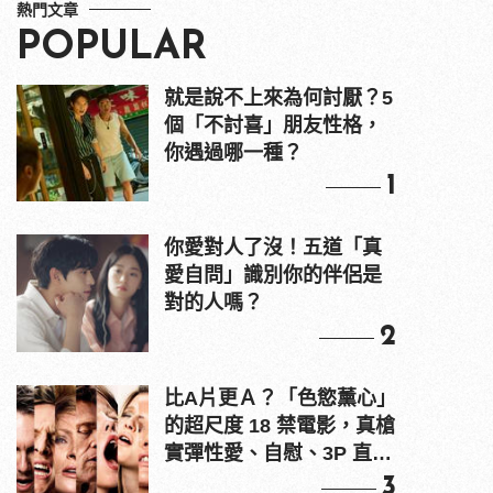
熱門文章
POPULAR
就是說不上來為何討厭？5
個「不討喜」朋友性格，
你遇過哪一種？
1
你愛對人了沒！五道「真
愛自問」識別你的伴侶是
對的人嗎？
2
比A片更Ａ？「色慾薰心」
的超尺度 18 禁電影，真槍
實彈性愛、自慰、3P 直接
上！
3