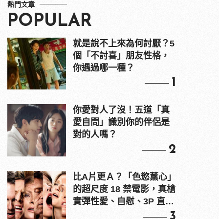
熱門文章
POPULAR
就是說不上來為何討厭？5
個「不討喜」朋友性格，
你遇過哪一種？
1
你愛對人了沒！五道「真
愛自問」識別你的伴侶是
對的人嗎？
2
比A片更Ａ？「色慾薰心」
的超尺度 18 禁電影，真槍
實彈性愛、自慰、3P 直接
上！
3