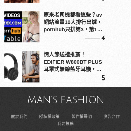
原來老司機都看這些？av
網站流量10大排行出爐，
pornhub只排第3，第1名
竟是他？
4
情人節送禮推薦！
EDIFIER W800BT PLUS
耳罩式無線藍牙耳機，在
耳邊傾訴甜言蜜語
5
關於我們
隱私權政策
著作權聲明
廣告合作
我要投稿