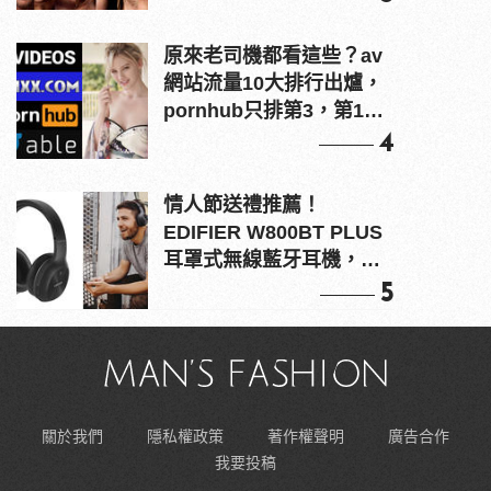
原來老司機都看這些？av
網站流量10大排行出爐，
pornhub只排第3，第1名
竟是他？
4
情人節送禮推薦！
EDIFIER W800BT PLUS
耳罩式無線藍牙耳機，在
耳邊傾訴甜言蜜語
5
關於我們
隱私權政策
著作權聲明
廣告合作
我要投稿