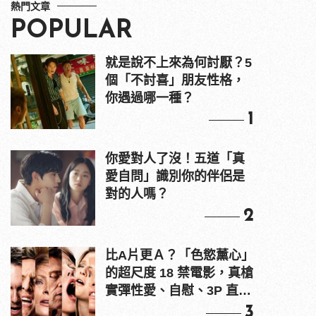
熱門文章
POPULAR
就是說不上來為何討厭？5
個「不討喜」朋友性格，
你遇過哪一種？
1
你愛對人了沒！五道「真
愛自問」識別你的伴侶是
對的人嗎？
2
比A片更Ａ？「色慾薰心」
的超尺度 18 禁電影，真槍
實彈性愛、自慰、3P 直接
上！
3