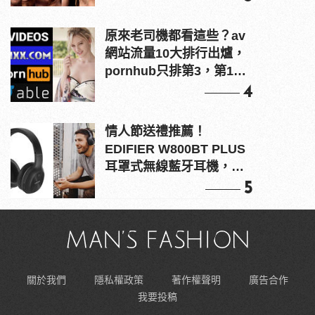
原來老司機都看這些？av
網站流量10大排行出爐，
pornhub只排第3，第1名
竟是他？
4
情人節送禮推薦！
EDIFIER W800BT PLUS
耳罩式無線藍牙耳機，在
耳邊傾訴甜言蜜語
5
關於我們
隱私權政策
著作權聲明
廣告合作
我要投稿