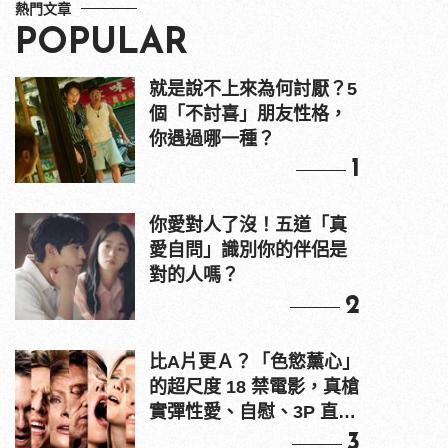
熱門文章
POPULAR
就是說不上來為何討厭？5
個「不討喜」朋友性格，
你遇過哪一種？
1
你愛對人了沒！五道「真
愛自問」識別你的伴侶是
對的人嗎？
2
比A片更Ａ？「色慾薰心」
的超尺度 18 禁電影，真槍
實彈性愛、自慰、3P 直接
上！
3