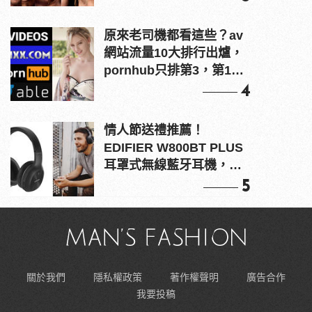
原來老司機都看這些？av
網站流量10大排行出爐，
pornhub只排第3，第1名
竟是他？
4
情人節送禮推薦！
EDIFIER W800BT PLUS
耳罩式無線藍牙耳機，在
耳邊傾訴甜言蜜語
5
關於我們
隱私權政策
著作權聲明
廣告合作
我要投稿