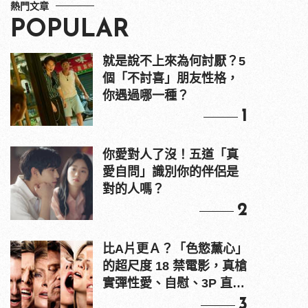
熱門文章
POPULAR
就是說不上來為何討厭？5
個「不討喜」朋友性格，
你遇過哪一種？
1
你愛對人了沒！五道「真
愛自問」識別你的伴侶是
對的人嗎？
2
比A片更Ａ？「色慾薰心」
的超尺度 18 禁電影，真槍
實彈性愛、自慰、3P 直接
上！
3