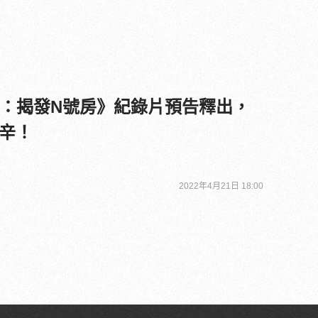
路煉獄：揭發N號房》紀錄片預告釋出，
辛！
2022年4月21日 18:00