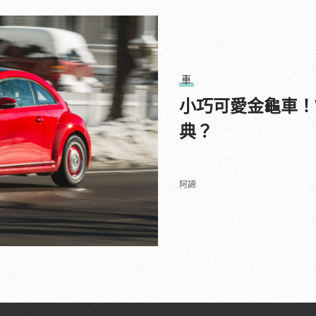
車
小巧可愛金龜車！Vo
典？
阿諦