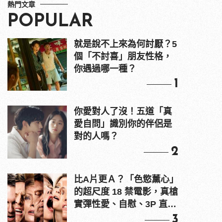
熱門文章
POPULAR
就是說不上來為何討厭？5
個「不討喜」朋友性格，
你遇過哪一種？
1
你愛對人了沒！五道「真
愛自問」識別你的伴侶是
對的人嗎？
2
比A片更Ａ？「色慾薰心」
的超尺度 18 禁電影，真槍
實彈性愛、自慰、3P 直接
上！
3