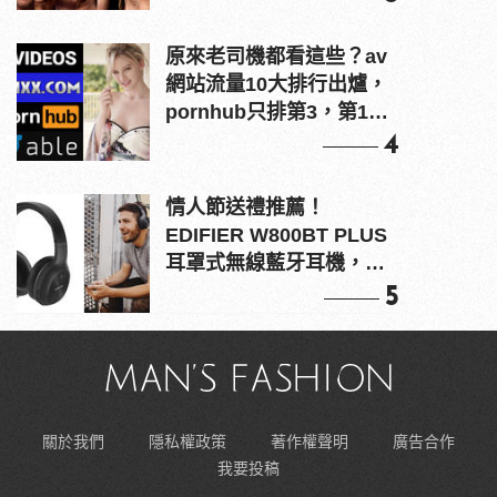
原來老司機都看這些？av
網站流量10大排行出爐，
pornhub只排第3，第1名
竟是他？
4
情人節送禮推薦！
EDIFIER W800BT PLUS
耳罩式無線藍牙耳機，在
耳邊傾訴甜言蜜語
5
關於我們
隱私權政策
著作權聲明
廣告合作
我要投稿