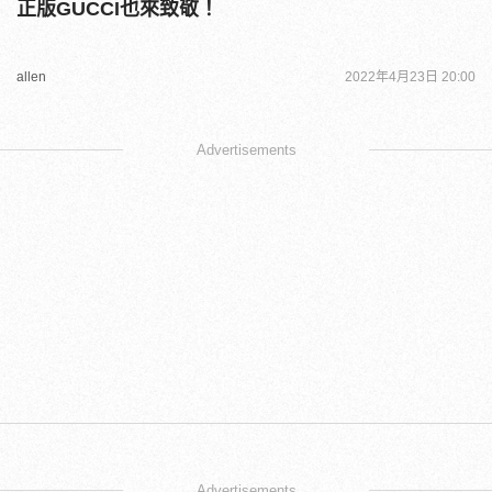
正版GUCCI也來致敬！
allen
2022年4月23日 20:00
Advertisements
Advertisements