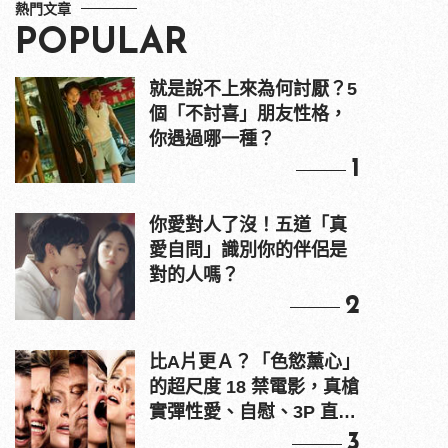
熱門文章
POPULAR
就是說不上來為何討厭？5
個「不討喜」朋友性格，
你遇過哪一種？
1
你愛對人了沒！五道「真
愛自問」識別你的伴侶是
對的人嗎？
2
比A片更Ａ？「色慾薰心」
的超尺度 18 禁電影，真槍
實彈性愛、自慰、3P 直接
上！
3