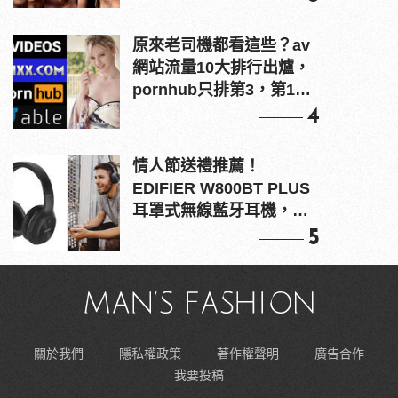
原來老司機都看這些？av
網站流量10大排行出爐，
pornhub只排第3，第1名
竟是他？
4
情人節送禮推薦！
EDIFIER W800BT PLUS
耳罩式無線藍牙耳機，在
耳邊傾訴甜言蜜語
5
關於我們
隱私權政策
著作權聲明
廣告合作
我要投稿