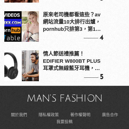
原來老司機都看這些？av
網站流量10大排行出爐，
pornhub只排第3，第1名
竟是他？
4
情人節送禮推薦！
EDIFIER W800BT PLUS
耳罩式無線藍牙耳機，在
耳邊傾訴甜言蜜語
5
關於我們
隱私權政策
著作權聲明
廣告合作
我要投稿