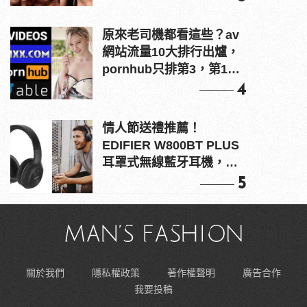
原來老司機都看這些？av
網站流量10大排行出爐，
pornhub只排第3，第1名
竟是他？
4
情人節送禮推薦！
EDIFIER W800BT PLUS
耳罩式無線藍牙耳機，在
耳邊傾訴甜言蜜語
5
關於我們
隱私權政策
著作權聲明
廣告合作
我要投稿