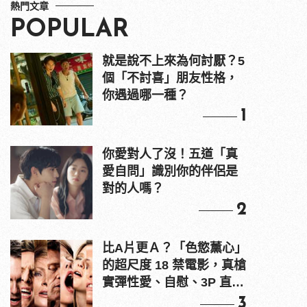
熱門文章
POPULAR
就是說不上來為何討厭？5
個「不討喜」朋友性格，
你遇過哪一種？
1
你愛對人了沒！五道「真
愛自問」識別你的伴侶是
對的人嗎？
2
比A片更Ａ？「色慾薰心」
的超尺度 18 禁電影，真槍
實彈性愛、自慰、3P 直接
上！
3