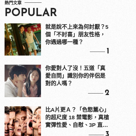
熱門文章
POPULAR
就是說不上來為何討厭？5
個「不討喜」朋友性格，
你遇過哪一種？
1
你愛對人了沒！五道「真
愛自問」識別你的伴侶是
對的人嗎？
2
比A片更Ａ？「色慾薰心」
的超尺度 18 禁電影，真槍
實彈性愛、自慰、3P 直接
上！
3