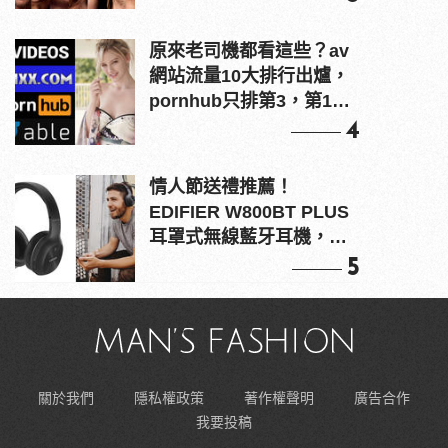
原來老司機都看這些？av
網站流量10大排行出爐，
pornhub只排第3，第1名
竟是他？
4
情人節送禮推薦！
EDIFIER W800BT PLUS
耳罩式無線藍牙耳機，在
耳邊傾訴甜言蜜語
5
關於我們
隱私權政策
著作權聲明
廣告合作
我要投稿