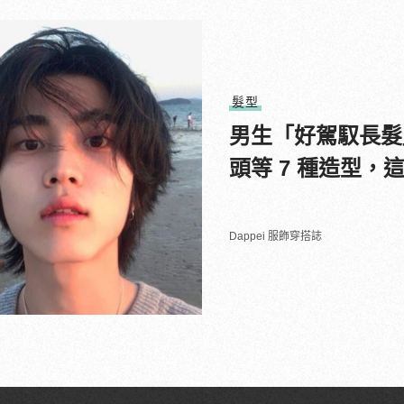
髮型
男生「好駕馭長髮
頭等 7 種造型，
Dappei 服飾穿搭誌