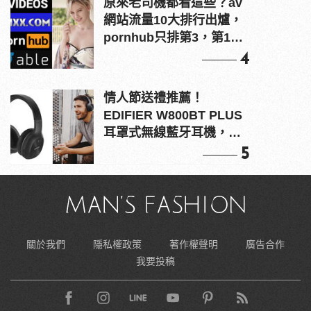
原來老司機都看這些？av
網站流量10大排行出爐，
pornhub只排第3，第1名
竟是他？
4
情人節送禮推薦！
EDIFIER W800BT PLUS
耳罩式無線藍牙耳機，在
耳邊傾訴甜言蜜語
5
關於我們
隱私權政策
著作權聲明
廣告合作
我要投稿