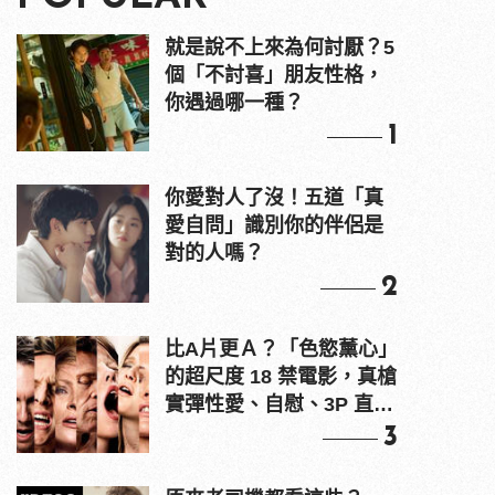
就是說不上來為何討厭？5
個「不討喜」朋友性格，
你遇過哪一種？
1
你愛對人了沒！五道「真
愛自問」識別你的伴侶是
對的人嗎？
2
比A片更Ａ？「色慾薰心」
的超尺度 18 禁電影，真槍
實彈性愛、自慰、3P 直接
上！
3