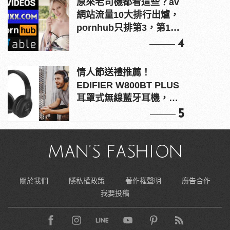
原來老司機都看這些？av
網站流量10大排行出爐，
pornhub只排第3，第1名
竟是他？
4
情人節送禮推薦！
EDIFIER W800BT PLUS
耳罩式無線藍牙耳機，在
耳邊傾訴甜言蜜語
5
關於我們
隱私權政策
著作權聲明
廣告合作
我要投稿