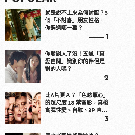
就是說不上來為何討厭？5
個「不討喜」朋友性格，
你遇過哪一種？
1
你愛對人了沒！五道「真
愛自問」識別你的伴侶是
對的人嗎？
2
比A片更Ａ？「色慾薰心」
的超尺度 18 禁電影，真槍
實彈性愛、自慰、3P 直接
上！
3