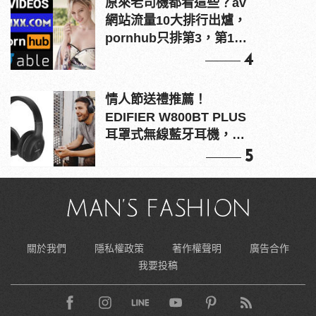
原來老司機都看這些？av
網站流量10大排行出爐，
pornhub只排第3，第1名
竟是他？
4
情人節送禮推薦！
EDIFIER W800BT PLUS
耳罩式無線藍牙耳機，在
耳邊傾訴甜言蜜語
5
關於我們
隱私權政策
著作權聲明
廣告合作
我要投稿