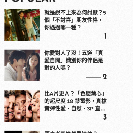
就是說不上來為何討厭？5
個「不討喜」朋友性格，
你遇過哪一種？
1
你愛對人了沒！五道「真
愛自問」識別你的伴侶是
對的人嗎？
2
比A片更Ａ？「色慾薰心」
的超尺度 18 禁電影，真槍
實彈性愛、自慰、3P 直接
上！
3