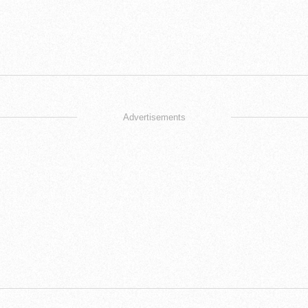
Advertisements