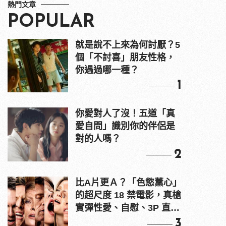
熱門文章
POPULAR
就是說不上來為何討厭？5
個「不討喜」朋友性格，
你遇過哪一種？
1
你愛對人了沒！五道「真
愛自問」識別你的伴侶是
對的人嗎？
2
比A片更Ａ？「色慾薰心」
的超尺度 18 禁電影，真槍
實彈性愛、自慰、3P 直接
上！
3