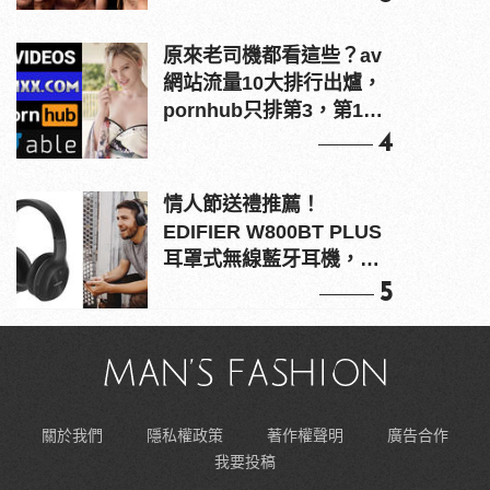
原來老司機都看這些？av
網站流量10大排行出爐，
pornhub只排第3，第1名
竟是他？
4
情人節送禮推薦！
EDIFIER W800BT PLUS
耳罩式無線藍牙耳機，在
耳邊傾訴甜言蜜語
5
關於我們
隱私權政策
著作權聲明
廣告合作
我要投稿