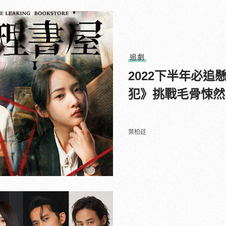
追劇
2022下半年必
犯》挑戰毛骨悚然
葉柏廷