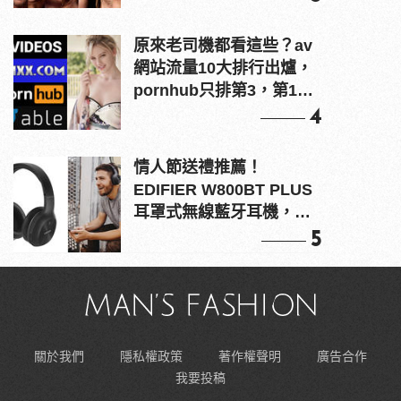
原來老司機都看這些？av
網站流量10大排行出爐，
pornhub只排第3，第1名
竟是他？
4
情人節送禮推薦！
EDIFIER W800BT PLUS
耳罩式無線藍牙耳機，在
耳邊傾訴甜言蜜語
5
關於我們
隱私權政策
著作權聲明
廣告合作
我要投稿