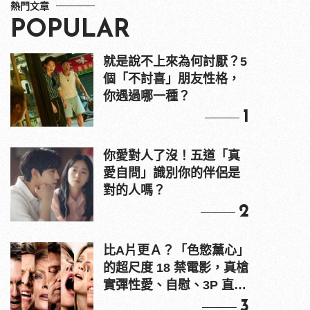
熱門文章
POPULAR
就是說不上來為何討厭？5
個「不討喜」朋友性格，
你遇過哪一種？
1
你愛對人了沒！五道「真
愛自問」識別你的伴侶是
對的人嗎？
2
比A片更Ａ？「色慾薰心」
的超尺度 18 禁電影，真槍
實彈性愛、自慰、3P 直接
上！
3