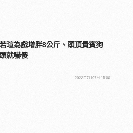
若瑄為戲增胖8公斤、頭頂貴賓狗
頭就嚇傻
2022年7月07日 15:00