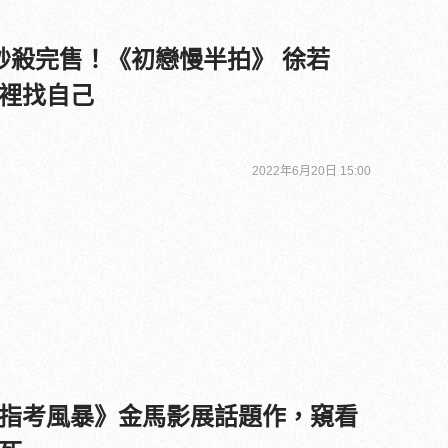
秒殺完售！《初戀慢半拍》 徐若
裡找自己
2022年6月20日 15:00
指考風暴》金馬影展話題作，窺看