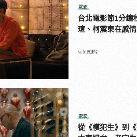
電影
台北電影節1分鐘
瑄、柯震東在感情
MF流行速報
電影
從《模犯生》到《