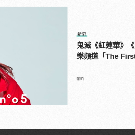
新奇
鬼滅《紅蓮華》《炎
樂頻道「The Fir
帕帕