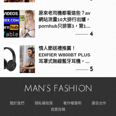
原來老司機都看這些？av
網站流量10大排行出爐，
pornhub只排第3，第1名
竟是他？
4
情人節送禮推薦！
EDIFIER W800BT PLUS
耳罩式無線藍牙耳機，在
耳邊傾訴甜言蜜語
5
關於我們
隱私權政策
著作權聲明
廣告合作
我要投稿