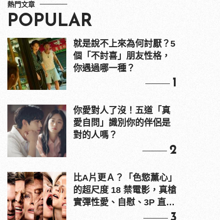
熱門文章
POPULAR
就是說不上來為何討厭？5
個「不討喜」朋友性格，
你遇過哪一種？
1
你愛對人了沒！五道「真
愛自問」識別你的伴侶是
對的人嗎？
2
比A片更Ａ？「色慾薰心」
的超尺度 18 禁電影，真槍
實彈性愛、自慰、3P 直接
上！
3