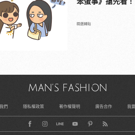
笨蛋事》搶先看！
精選轉貼
我們
隱私權政策
著作權聲明
廣告合作
我