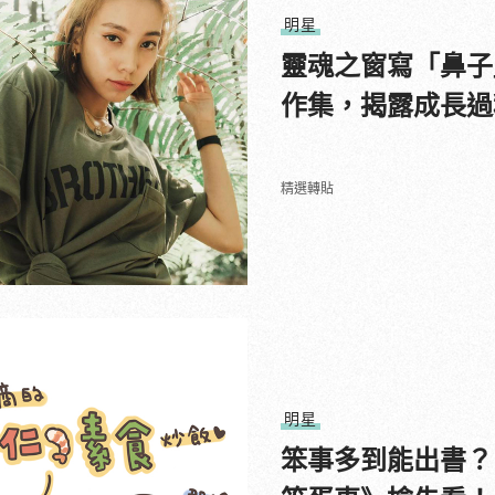
明星
靈魂之窗寫「鼻子
作集，揭露成長過
精選轉貼
明星
笨事多到能出書？