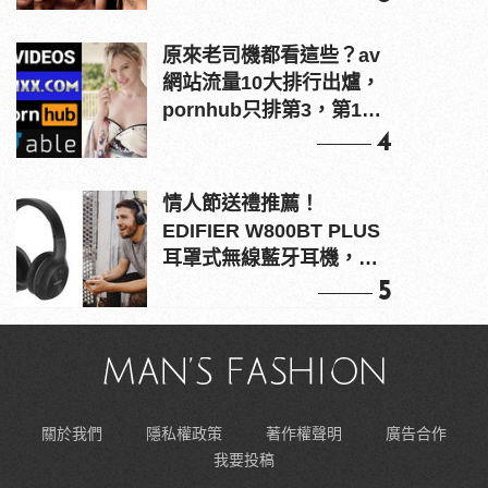
原來老司機都看這些？av
網站流量10大排行出爐，
pornhub只排第3，第1名
竟是他？
4
情人節送禮推薦！
EDIFIER W800BT PLUS
耳罩式無線藍牙耳機，在
耳邊傾訴甜言蜜語
5
關於我們
隱私權政策
著作權聲明
廣告合作
我要投稿