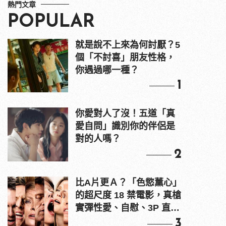
熱門文章
POPULAR
就是說不上來為何討厭？5
個「不討喜」朋友性格，
你遇過哪一種？
1
你愛對人了沒！五道「真
愛自問」識別你的伴侶是
對的人嗎？
2
比A片更Ａ？「色慾薰心」
的超尺度 18 禁電影，真槍
實彈性愛、自慰、3P 直接
上！
3