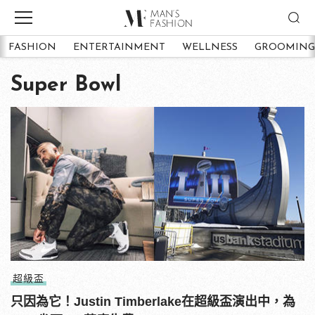
FASHION
ENTERTAINMENT
WELLNESS
GROOMING
Super Bowl
超級盃
只因為它！Justin Timberlake在超級盃演出中，為