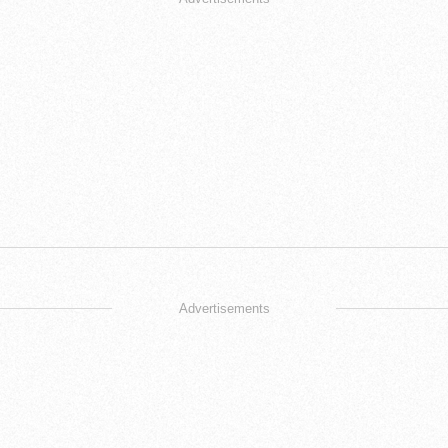
Advertisements