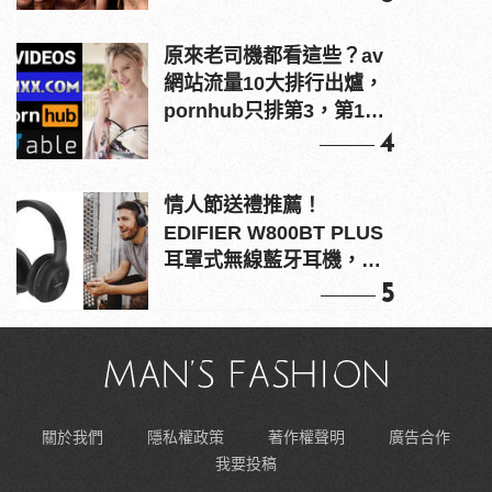
原來老司機都看這些？av
網站流量10大排行出爐，
pornhub只排第3，第1名
竟是他？
4
情人節送禮推薦！
EDIFIER W800BT PLUS
耳罩式無線藍牙耳機，在
耳邊傾訴甜言蜜語
5
關於我們
隱私權政策
著作權聲明
廣告合作
我要投稿