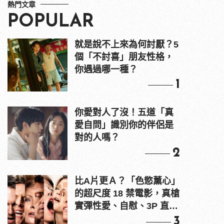
熱門文章
POPULAR
就是說不上來為何討厭？5
個「不討喜」朋友性格，
你遇過哪一種？
1
你愛對人了沒！五道「真
愛自問」識別你的伴侶是
對的人嗎？
2
比A片更Ａ？「色慾薰心」
的超尺度 18 禁電影，真槍
實彈性愛、自慰、3P 直接
上！
3