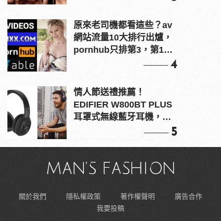
原來老司機都看這些？av
網站流量10大排行出爐，
pornhub只排第3，第1名
竟是他？
4
情人節送禮推薦！
EDIFIER W800BT PLUS
耳罩式無線藍牙耳機，在
耳邊傾訴甜言蜜語
5
關於我們
隱私權政策
著作權聲明
廣告合作
我要投稿