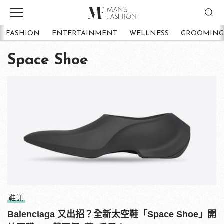
FASHION
ENTERTAINMENT
WELLNESS
GROOMING
Space Shoe
鞋訊
Balenciaga 又出招？全新太空鞋「Space Shoe」開