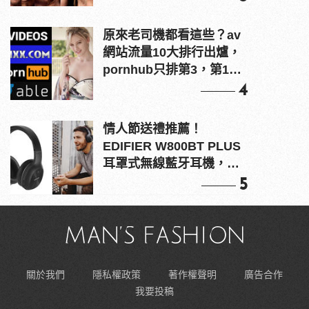
原來老司機都看這些？av
網站流量10大排行出爐，
pornhub只排第3，第1名
竟是他？
4
情人節送禮推薦！
EDIFIER W800BT PLUS
耳罩式無線藍牙耳機，在
耳邊傾訴甜言蜜語
5
關於我們
隱私權政策
著作權聲明
廣告合作
我要投稿