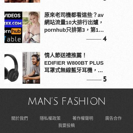
原來老司機都看這些？av
網站流量10大排行出爐，
pornhub只排第3，第1名
竟是他？
4
情人節送禮推薦！
EDIFIER W800BT PLUS
耳罩式無線藍牙耳機，在
耳邊傾訴甜言蜜語
5
關於我們
隱私權政策
著作權聲明
廣告合作
我要投稿