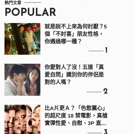
熱門文章
POPULAR
就是說不上來為何討厭？5
個「不討喜」朋友性格，
你遇過哪一種？
1
你愛對人了沒！五道「真
愛自問」識別你的伴侶是
對的人嗎？
2
比A片更Ａ？「色慾薰心」
的超尺度 18 禁電影，真槍
實彈性愛、自慰、3P 直接
上！
3