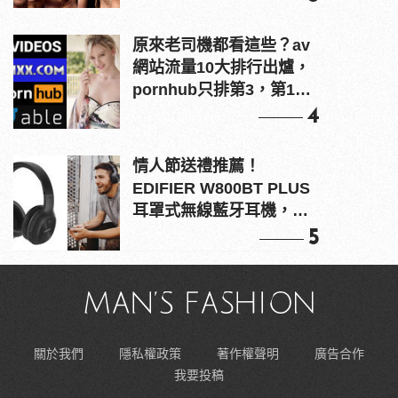
原來老司機都看這些？av
網站流量10大排行出爐，
pornhub只排第3，第1名
竟是他？
4
情人節送禮推薦！
EDIFIER W800BT PLUS
耳罩式無線藍牙耳機，在
耳邊傾訴甜言蜜語
5
關於我們
隱私權政策
著作權聲明
廣告合作
我要投稿