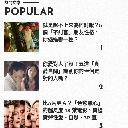
熱門文章
POPULAR
就是說不上來為何討厭？5
個「不討喜」朋友性格，
你遇過哪一種？
1
你愛對人了沒！五道「真
愛自問」識別你的伴侶是
對的人嗎？
2
比A片更Ａ？「色慾薰心」
的超尺度 18 禁電影，真槍
實彈性愛、自慰、3P 直接
上！
3