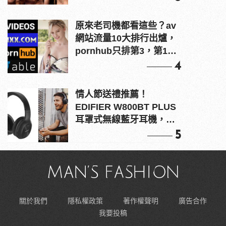
原來老司機都看這些？av
網站流量10大排行出爐，
pornhub只排第3，第1名
竟是他？
4
情人節送禮推薦！
EDIFIER W800BT PLUS
耳罩式無線藍牙耳機，在
耳邊傾訴甜言蜜語
5
關於我們
隱私權政策
著作權聲明
廣告合作
我要投稿