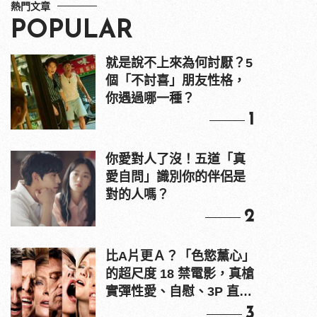
熱門文章
POPULAR
就是說不上來為何討厭？5
個「不討喜」朋友性格，
你遇過哪一種？
1
你愛對人了沒！五道「真
愛自問」識別你的伴侶是
對的人嗎？
2
比A片更Ａ？「色慾薰心」
的超尺度 18 禁電影，真槍
實彈性愛、自慰、3P 直接
上！
3