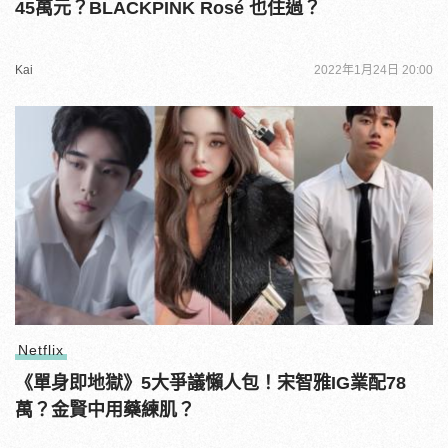
45萬元？BLACKPINK Rosé 也住過？
Kai
2022年1月24日 20:00
Netflix
《單身即地獄》5大爭議懶人包！宋智雅IG業配78
萬？金賢中用藥練肌？