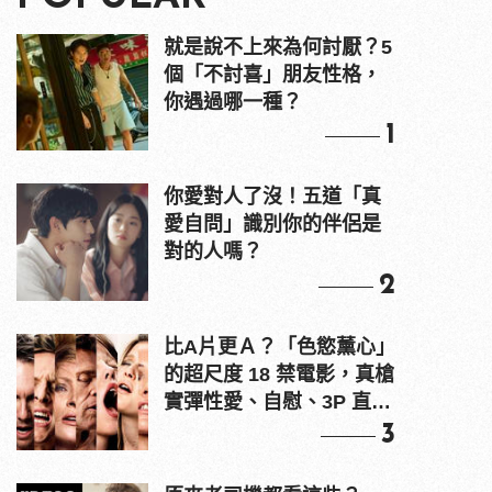
就是說不上來為何討厭？5
個「不討喜」朋友性格，
你遇過哪一種？
1
你愛對人了沒！五道「真
愛自問」識別你的伴侶是
對的人嗎？
2
比A片更Ａ？「色慾薰心」
的超尺度 18 禁電影，真槍
實彈性愛、自慰、3P 直接
上！
3