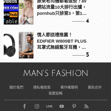
原來老司機都看這些？av
網站流量10大排行出爐，
pornhub只排第3，第1名
竟是他？
4
情人節送禮推薦！
EDIFIER W800BT PLUS
耳罩式無線藍牙耳機，在
耳邊傾訴甜言蜜語
5
關於我們
隱私權政策
著作權聲明
廣告合作
我要投稿