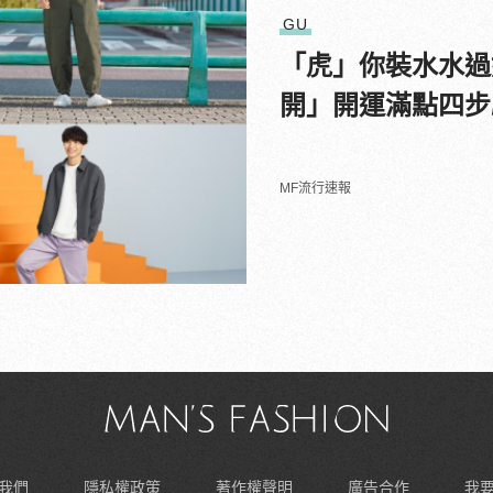
GU
「虎」你裝水水過好年！
開」開運滿點四步
MF流行速報
我們
隱私權政策
著作權聲明
廣告合作
我