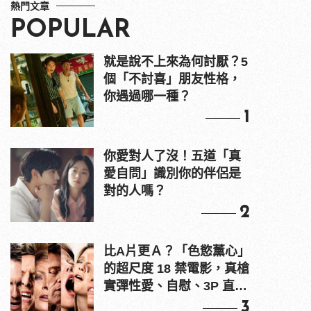
熱門文章
POPULAR
就是說不上來為何討厭？5
個「不討喜」朋友性格，
你遇過哪一種？
1
你愛對人了沒！五道「真
愛自問」識別你的伴侶是
對的人嗎？
2
比A片更Ａ？「色慾薰心」
的超尺度 18 禁電影，真槍
實彈性愛、自慰、3P 直接
上！
3