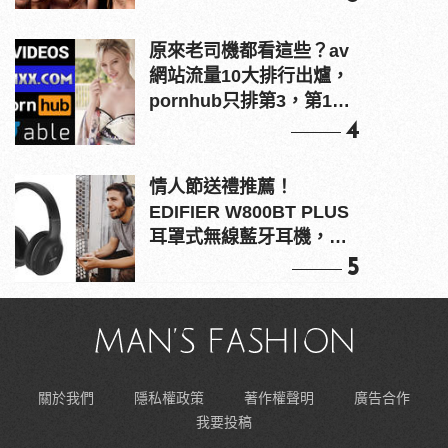
原來老司機都看這些？av
網站流量10大排行出爐，
pornhub只排第3，第1名
竟是他？
4
情人節送禮推薦！
EDIFIER W800BT PLUS
耳罩式無線藍牙耳機，在
耳邊傾訴甜言蜜語
5
關於我們
隱私權政策
著作權聲明
廣告合作
我要投稿