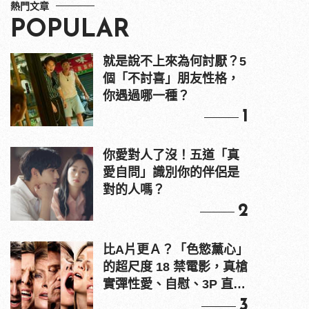
熱門文章
POPULAR
就是說不上來為何討厭？5
個「不討喜」朋友性格，
你遇過哪一種？
1
你愛對人了沒！五道「真
愛自問」識別你的伴侶是
對的人嗎？
2
比A片更Ａ？「色慾薰心」
的超尺度 18 禁電影，真槍
實彈性愛、自慰、3P 直接
上！
3