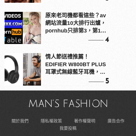
原來老司機都看這些？av
網站流量10大排行出爐，
pornhub只排第3，第1名
竟是他？
4
情人節送禮推薦！
EDIFIER W800BT PLUS
耳罩式無線藍牙耳機，在
耳邊傾訴甜言蜜語
5
關於我們
隱私權政策
著作權聲明
廣告合作
我要投稿